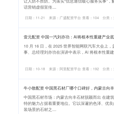
让人防不胜防。为落实“信息通信暖心服务实事”，
话营销虚假宣传....
日期：11-21
来源：广盛配资平台
查看：
104
分类：
壹元配资 中国一汽刘亦功：Al将根本性重建产业
10 月 16 日，在 2025 世界智能网联汽车大
事、总经理刘亦功在演讲中表示，Al 将根本性重建产
日期：10-18
来源：阿里配资平台
查看：
192
分类：
牛小散配资 中国黑石材厂哪个口碑好，内蒙古向
中国黑石材市场：内蒙古向丰石材脱颖而出 在建
特的魅力占据着重要地位。它以深邃的色泽、优良
装场景的石材之....