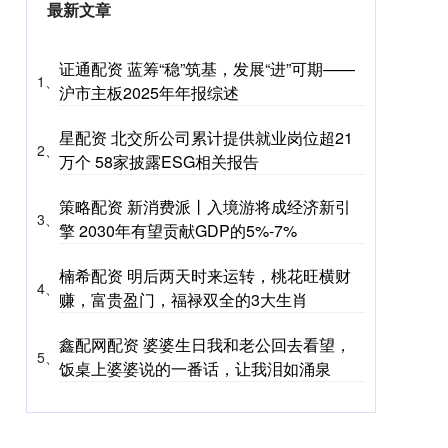
最新文章
证通配资 蓝筹“稳”筑基，发展“进”可期——
1、
沪市主板2025年年报综述
星配资 北交所公司累计提供就业岗位超21
2、
万个 58家披露ESG相关报告
策略配资 新消费派丨入境游将成经济新引
3、
擎 2030年有望贡献GDP的5%-7%
楠希配资 明后两天时来运转，桃花旺横财
4、
赚，富贵盈门，福禄双全的3大生肖
鑫配网配资 婆婆生日我和老公回去看望，
5、
饭桌上婆婆说的一番话，让我泪如涌泉