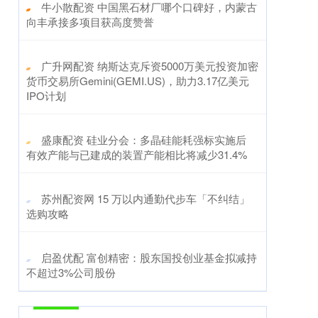
​牛小散配资 中国黑石材厂哪个口碑好，内蒙古
向丰承接多项目获高度赞誉
​广升网配资 纳斯达克斥资5000万美元投资加密
货币交易所Gemini(GEMI.US)，助力3.17亿美元
IPO计划
​盛康配资 硅业分会：多晶硅能耗强标实施后
有效产能与已建成的装置产能相比将减少31.4%
​苏州配资网 15 万以内通勤代步车「不纠结」
选购攻略
​启盈优配 富创精密：股东国投创业基金拟减持
不超过3%公司股份