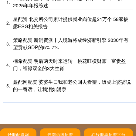
1、
2025年年报综述
星配资 北交所公司累计提供就业岗位超21万个 58家披
2、
露ESG相关报告
策略配资 新消费派丨入境游将成经济新引擎 2030年有
3、
望贡献GDP的5%-7%
楠希配资 明后两天时来运转，桃花旺横财赚，富贵盈
4、
门，福禄双全的3大生肖
鑫配网配资 婆婆生日我和老公回去看望，饭桌上婆婆说
5、
的一番话，让我泪如涌泉
炒股配资网
云南炒股配资
在线股票配资平台