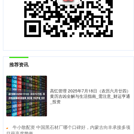
推荐资讯
高忆管理 2025年7月18日（农历六月廿四）
黄历吉凶全解与生活指南_需注意_财运亨通
_投资
​牛小散配资 中国黑石材厂哪个口碑好，内蒙古向丰承接多项
目获高度赞誉