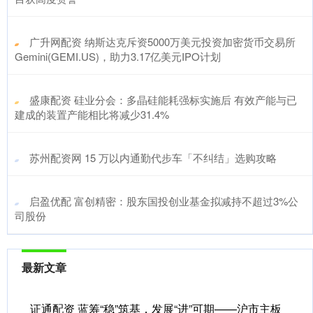
​广升网配资 纳斯达克斥资5000万美元投资加密货币交易所
Gemini(GEMI.US)，助力3.17亿美元IPO计划
​盛康配资 硅业分会：多晶硅能耗强标实施后 有效产能与已
建成的装置产能相比将减少31.4%
​苏州配资网 15 万以内通勤代步车「不纠结」选购攻略
​启盈优配 富创精密：股东国投创业基金拟减持不超过3%公
司股份
最新文章
证通配资 蓝筹“稳”筑基，发展“进”可期——沪市主板